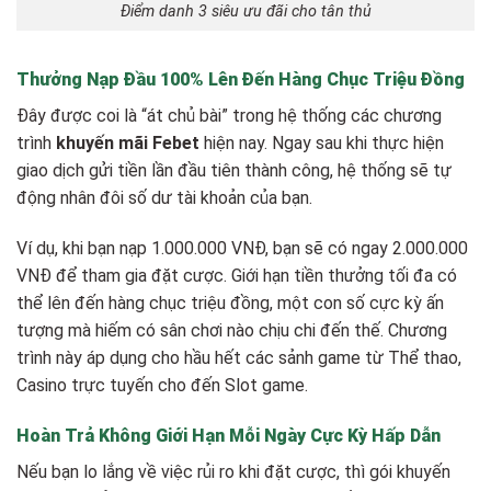
Điểm danh 3 siêu ưu đãi cho tân thủ
Thưởng Nạp Đầu 100% Lên Đến Hàng Chục Triệu Đồng
Đây được coi là “át chủ bài” trong hệ thống các chương
trình
khuyến mãi Febet
hiện nay. Ngay sau khi thực hiện
giao dịch gửi tiền lần đầu tiên thành công, hệ thống sẽ tự
động nhân đôi số dư tài khoản của bạn.
Ví dụ, khi bạn nạp 1.000.000 VNĐ, bạn sẽ có ngay 2.000.000
VNĐ để tham gia đặt cược. Giới hạn tiền thưởng tối đa có
thể lên đến hàng chục triệu đồng, một con số cực kỳ ấn
tượng mà hiếm có sân chơi nào chịu chi đến thế. Chương
trình này áp dụng cho hầu hết các sảnh game từ Thể thao,
Casino trực tuyến cho đến Slot game.
Hoàn Trả Không Giới Hạn Mỗi Ngày Cực Kỳ Hấp Dẫn
Nếu bạn lo lắng về việc rủi ro khi đặt cược, thì gói khuyến