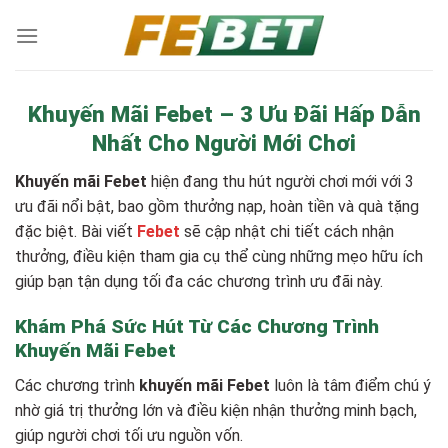
Bỏ
qua
nội
dung
Khuyến Mãi Febet – 3 Ưu Đãi Hấp Dẫn
Nhất Cho Người Mới Chơi
Khuyến mãi Febet
hiện đang thu hút người chơi mới với 3
ưu đãi nổi bật, bao gồm thưởng nạp, hoàn tiền và quà tặng
đặc biệt. Bài viết
Febet
sẽ cập nhật chi tiết cách nhận
thưởng, điều kiện tham gia cụ thể cùng những mẹo hữu ích
giúp bạn tận dụng tối đa các chương trình ưu đãi này.
Khám Phá Sức Hút Từ Các Chương Trình
Khuyến Mãi Febet
Các chương trình
khuyến mãi Febet
luôn là tâm điểm chú ý
nhờ giá trị thưởng lớn và điều kiện nhận thưởng minh bạch,
giúp người chơi tối ưu nguồn vốn.