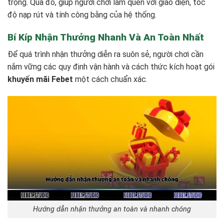
trọng. Qua đó, giúp người chơi làm quen với giao diện, tốc
độ nạp rút và tính công bằng của hệ thống.
Bí Kíp Nhận Thưởng Nhanh Và An Toàn Nhất
Để quá trình nhận thưởng diễn ra suôn sẻ, người chơi cần
nắm vững các quy định vận hành và cách thức kích hoạt gói
khuyến mãi Febet
một cách chuẩn xác.
Hướng dẫn nhận thưởng an toàn và nhanh chóng