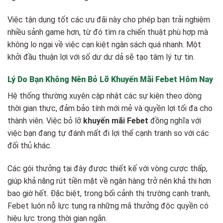
Việc tận dụng tốt các ưu đãi này cho phép bạn trải nghiệm
nhiều sảnh game hơn, từ đó tìm ra chiến thuật phù hợp mà
không lo ngại về việc cạn kiệt ngân sách quá nhanh. Một
khởi đầu thuận lợi với số dư dư dả sẽ tạo tâm lý tự tin.
Lý Do Bạn Không Nên Bỏ Lỡ Khuyến Mãi Febet Hôm Nay
Hệ thống thường xuyên cập nhật các sự kiện theo dòng
thời gian thực, đảm bảo tính mới mẻ và quyền lợi tối đa cho
thành viên. Việc bỏ lỡ
khuyến mãi Febet
đồng nghĩa với
việc bạn đang tự đánh mất đi lợi thế cạnh tranh so với các
đối thủ khác.
Các gói thưởng tại đây được thiết kế với vòng cược thấp,
giúp khả năng rút tiền mặt về ngân hàng trở nên khả thi hơn
bao giờ hết. Đặc biệt, trong bối cảnh thị trường cạnh tranh,
Febet luôn nỗ lực tung ra những mã thưởng độc quyền có
hiệu lực trong thời gian ngắn.