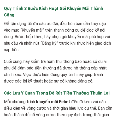
Quy Trình 3 Bước Kích Hoạt Gói Khuyến Mãi Thành
Công
Để tận dụng tối đa các ưu đãi, đầu tiên bạn cần truy cập
vào mục “Khuyến mãi” trên thanh công cụ để đọc kỹ nội
dung. Bước tiếp theo, hãy chọn gói khuyến mãi phù hợp với
nhu cầu và nhấn nút “Đăng ký” trước khi thực hiện giao dịch
nạp tiền.
Cuối cùng, hãy kiểm tra hòm thư thông báo hoặc số dư ví
phụ để đảm bảo tiền thưởng đã được hệ thống cập nhật
chính xác. Việc thực hiện đúng quy trình này giúp tránh
được các lỗi kỹ thuật hoặc sự cố không đáng có.
Các Lưu Ý Quan Trọng Để Rút Tiền Thưởng Thuận Lợi
Mỗi chương trình
khuyến mãi Febet
đều đi kèm với các
điều kiện về vòng cược và thời gian hiệu lực cụ thể. Bạn cần
hoàn thành đủ số vòng cược theo quy định trong thời gian