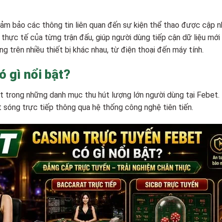
m bảo các thông tin liên quan đến sự kiện thể thao được cập n
 thực tế của từng trận đấu, giúp người dùng tiếp cận dữ liệu mới
ng trên nhiều thiết bị khác nhau, từ điện thoại đến máy tính.
ó gì nổi bật?
t trong những danh mục thu hút lượng lớn người dùng tại Febet. 
t sóng trực tiếp thông qua hệ thống công nghệ tiên tiến.