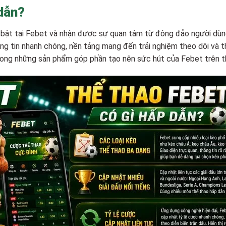
 dẫn?
bật tại Febet và nhận được sự quan tâm từ đông đảo người dùng.
g tin nhanh chóng, nền tảng mang đến trải nghiệm theo dõi và th
rong những sản phẩm góp phần tạo nên sức hút của Febet trên thị 