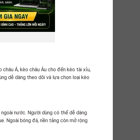
 châu Á, kèo châu Âu cho đến kèo tài xỉu,
dùng dễ dàng theo dõi và lựa chọn loại kèo
à ngoài nước. Người dùng có thể dễ dàng
ue. Ngoài bóng đá, nền tảng còn mở rộng