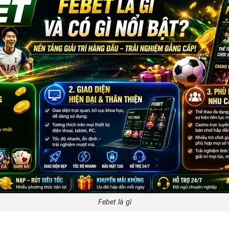
Febet là gì