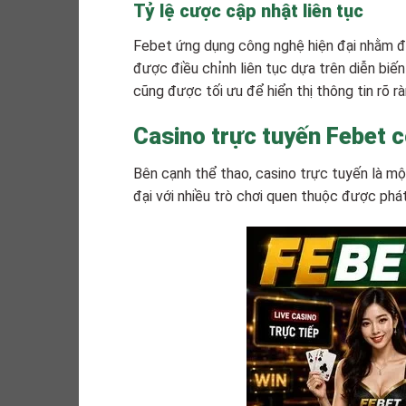
Tỷ lệ cược cập nhật liên tục
Febet ứng dụng công nghệ hiện đại nhằm đả
được điều chỉnh liên tục dựa trên diễn biến
cũng được tối ưu để hiển thị thông tin rõ rà
Casino trực tuyến Febet c
Bên cạnh thể thao, casino trực tuyến là mộ
đại với nhiều trò chơi quen thuộc được phá