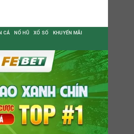
N CÁ
NỔ HŨ
XỔ SỐ
KHUYẾN MÃI