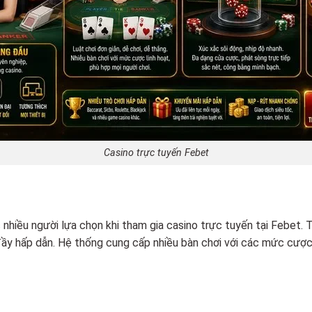
Casino trực tuyến Febet
hiều người lựa chọn khi tham gia casino trực tuyến tại Febet. Tr
đầy hấp dẫn. Hệ thống cung cấp nhiều bàn chơi với các mức cượ