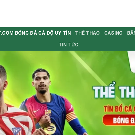
T.COM BÓNG ĐÁ CÁ ĐỘ UY TÍN
THỂ THAO
CASINO
BẮ
TIN TỨC