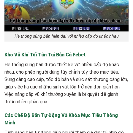
Hệ thống súng bắn hiện đại với nhiều cấp độ khác nhau
Kho Vũ Khí Tối Tân Tại Bắn Cá Febet
Hệ thống súng bắn được thiết kế với nhiều cấp độ khác
nhau, cho phép người dùng tùy chỉnh tùy theo mục tiêu.
Súng càng cao cấp, tốc độ bắn và sức sát thương càng lớn,
giúp việc hạ gục những sinh vật lớn trở nên đơn giản hơn.
Việc nâng cấp vũ khí thường xuyên là bí quyết để giành
được nhiều phần quà.
Các Chế Độ Bắn Tự Động Và Khóa Mục Tiêu Thông
Minh
Tính năng bắn tự động giúp người tham gia duy trì nhịp độ