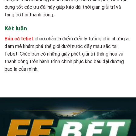
dụng tốt các ưu đãi này giúp kéo dài thời gian giải trí và
tăng cơ hội thành công.
Kết luận
Bắn cá febet
chắc chắn là điểm đến lý tưởng cho những ai
đam mê khám phá thế giới dưới nước đầy màu sắc tại
Febet. Chúc bạn có những giây phút giải trí thăng hoa và
thành công trên hành trình chinh phục kho báu đại dương
bao la của mình.