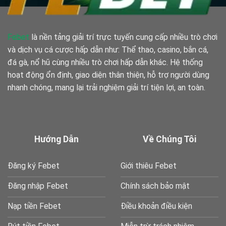
Febet
là nền tảng giải trí trực tuyến cung cấp nhiều trò chơi
và dịch vụ cá cược hấp dẫn như: Thể thao, casino, bắn cá,
đá gà, nổ hũ cùng nhiều trò chơi hấp dẫn khác. Hệ thống
hoạt động ổn định, giao diện thân thiện, hỗ trợ người dùng
nhanh chóng, mang lại trải nghiệm giải trí tiện lợi, an toàn.
Hướng Dẫn
Về Chúng Tôi
Đăng ký Febet
Giới thiêu Febet
Đăng nhập Febet
Chính sách bảo mật
Nạp tiền Febet
Điều khoản điều kiện