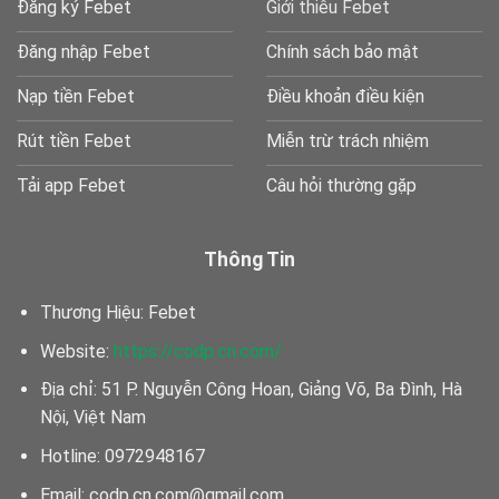
Đăng ký Febet
Giới thiêu Febet
Đăng nhập Febet
Chính sách bảo mật
Nạp tiền Febet
Điều khoản điều kiện
Rút tiền Febet
Miễn trừ trách nhiệm
Tải app Febet
Câu hỏi thường gặp
Thông Tin
Thương Hiệu: Febet
Website:
https://codp.cn.com/
Địa chỉ: 51 P. Nguyễn Công Hoan, Giảng Võ, Ba Đình, Hà
Nội, Việt Nam
Hotline: 0972948167
Email:
codp.cn.com@gmail.com