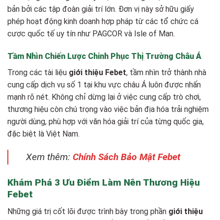
bản bởi các tập đoàn giải trí lớn. Đơn vị này sở hữu giấy
phép hoạt động kinh doanh hợp pháp từ các tổ chức cá
cược quốc tế uy tín như PAGCOR và Isle of Man.
Tầm Nhìn Chiến Lược Chinh Phục Thị Trường Châu Á
Trong các tài liệu
giới thiệu Febet
, tầm nhìn trở thành nhà
cung cấp dịch vụ số 1 tại khu vực châu Á luôn được nhấn
mạnh rõ nét. Không chỉ dừng lại ở việc cung cấp trò chơi,
thương hiệu còn chú trọng vào việc bản địa hóa trải nghiệm
người dùng, phù hợp với văn hóa giải trí của từng quốc gia,
đặc biệt là Việt Nam.
Xem thêm:
Chính Sách Bảo Mật Febet
Khám Phá 3 Ưu Điểm Làm Nên Thương Hiệu
Febet
Những giá trị cốt lõi được trình bày trong phần
giới thiệu