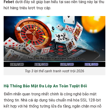
Febet
dưới đây sẽ giúp bạn hiểu tại sao nền tảng này lại thu
hút hàng triệu lượt truy cập.
Top 3 lợi thế cạnh tranh vượt trội 2026
Hệ Thống Bảo Mật Đa Lớp An Toàn Tuyệt Đối
Điểm nhấn quan trọng nhất chính là công nghệ bảo mật
thông tin. Nhà cái áp dụng tiêu chuẩn mã hóa SSL 128-bit
kết hợp với hệ thống tường lửa đa tầng, ngăn chặn mọi nỗ