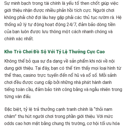
Sự minh bạch trong tài chính là yếu tố then chốt giúp việc
giới thiệu nhận được nhiều phản hồi tích cực. Người chơi
không phải chờ đợi lâu hay gặp phải các thủ tục rườm rà. Hệ
thống xử lý tự động hoạt động 24/7, đảm bảo dòng tiền
của bạn luôn được lưu thông một cách nhanh chóng và
chính xác nhất.
Kho Trò Chơi Đồ Sộ Với Tỷ Lệ Thưởng Cực Cao
Không thể bỏ qua sự đa dạng về sản phẩm khi nói về nội
dung giới thiệu. Tại đây, bạn có thể tìm thấy mọi loại hình từ
thể thao, casino trực tuyến đến nổ hũ và xổ số. Mỗi sảnh
chơi đều được cung cấp bởi những nhà phát hành danh
tiếng toàn cầu, đảm bảo tính công bằng và ngẫu nhiên trong
từng ván đấu.
Đặc biệt, tỷ lệ trả thưởng cạnh tranh chính là “thỏi nam
châm” thu hút người chơi trong phần giới thiệu. Với mức
odds cao hơn mặt bằng chung thị trường, cơ hội tối ưu hóa